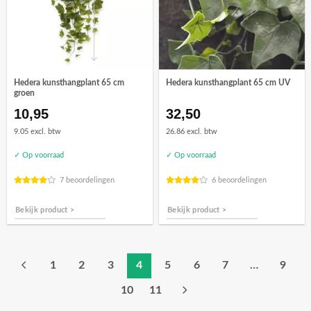
Hedera kunsthangplant 65 cm
Hedera kunsthangplant 65 cm UV
groen
10,95
32,50
9.05 excl. btw
26.86 excl. btw
✓ Op voorraad
✓ Op voorraad
7 beoordelingen
6 beoordelingen
Bekijk product >
Bekijk product >
1
2
3
4
5
6
7
…
9
10
11