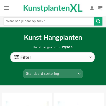
Skip
to
content
Zoeken
naar:
Kunst Hangplanten
Kunst Hangplanten
/
Pagina 4
Filter