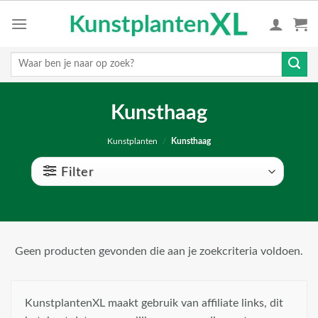
Skip
to
content
Zoeken
naar:
Kunsthaag
Kunstplanten
/
Kunsthaag
Filter
Geen producten gevonden die aan je zoekcriteria voldoen.
KunstplantenXL maakt gebruik van affiliate links, dit