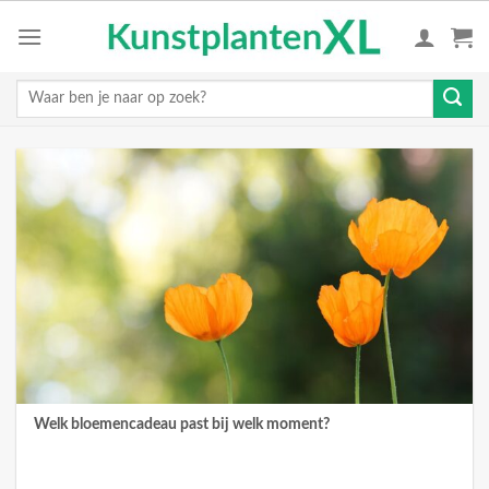
Skip
to
content
Zoeken
naar:
Welk bloemencadeau past bij welk moment?