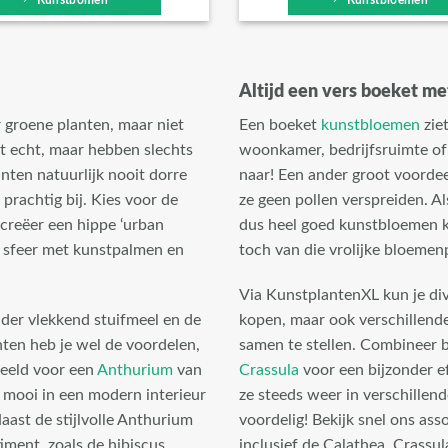
Altijd een vers boeket m
r groene planten, maar niet
Een boeket
kunstbloemen
ziet
et echt, maar hebben slechts
woonkamer, bedrijfsruimte of
ten natuurlijk nooit dorre
naar! Een ander groot voordee
 prachtig bij. Kies voor de
ze geen pollen verspreiden. Als
 creëer een hippe ‘urban
dus heel goed kunstbloemen 
he sfeer met kunstpalmen en
toch van die vrolijke bloemen
Via KunstplantenXL kun je di
der vlekkend stuifmeel en de
kopen, maar ook verschillend
ten heb je wel de voordelen,
samen te stellen. Combineer 
beeld voor een
Anthurium
van
Crassula
voor een bijzonder e
 mooi in een modern interieur
ze steeds weer in verschille
aast de stijlvolle Anthurium
voordelig! Bekijk snel ons as
iment, zoals de hibiscus,
inclusief de Calathea, Crassul