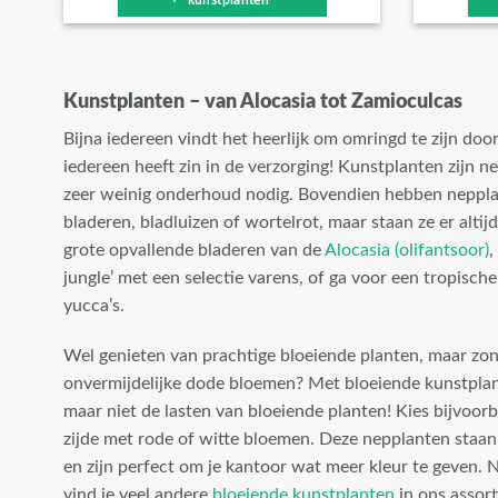
Kunstplanten – van Alocasia tot Zamioculcas
Bijna iedereen vindt het heerlijk om omringd te zijn doo
iedereen heeft zin in de verzorging! Kunstplanten zijn n
zeer weinig onderhoud nodig. Bovendien hebben nepplan
bladeren, bladluizen of wortelrot, maar staan ze er altijd
grote opvallende bladeren van de
Alocasia (olifantsoor)
,
jungle’ met een selectie varens, of ga voor een tropisc
yucca’s.
Wel genieten van prachtige bloeiende planten, maar zon
onvermijdelijke dode bloemen? Met bloeiende kunstplan
maar niet de lasten van bloeiende planten! Kies bijvoor
zijde met rode of witte bloemen. Deze nepplanten staan
en zijn perfect om je kantoor wat meer kleur te geven. N
vind je veel andere
bloeiende kunstplanten
in ons assort