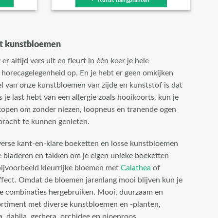
et kunstbloemen
 er altijd vers uit en fleurt in één keer je hele
 horecagelegenheid op. En je hebt er geen omkijken
l van onze kunstbloemen van zijde en kunststof is dat
 je last hebt van een allergie zoals hooikoorts, kun je
kopen om zonder niezen, loopneus en tranende ogen
pracht te kunnen genieten.
verse kant-en-klare boeketten en losse kunstbloemen
e bladeren en takken om je eigen unieke boeketten
bijvoorbeeld kleurrijke bloemen met
Calathea
of
ffect. Omdat de bloemen jarenlang mooi blijven kun je
nde combinaties hergebruiken. Mooi, duurzaam en
sortiment met diverse kunstbloemen en -planten,
a, dahlia, gerbera, orchidee en pioenroos.