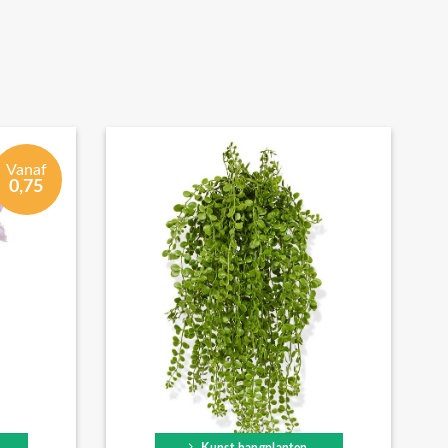
Vanaf
0,75
Kunst hangplanten