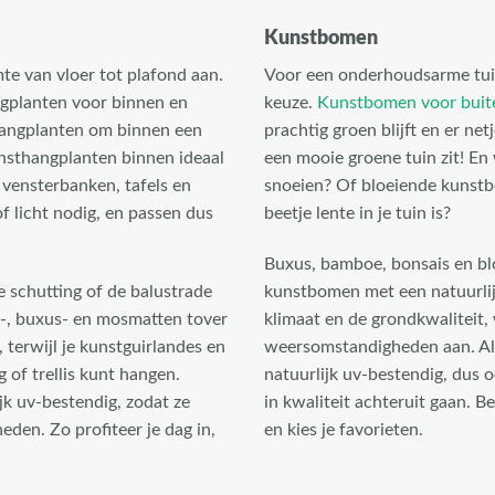
Kunstbomen
te van vloer tot plafond aan.
Voor een onderhoudsarme tuin
ngplanten voor binnen en
keuze.
Kunstbomen voor buit
hangplanten om binnen een
prachtig groen blijft en er netj
unsthangplanten binnen ideaal
een mooie groene tuin zit! En
 vensterbanken, tafels en
snoeien? Of bloeiende kunstb
f licht nodig, en passen dus
beetje lente in je tuin is?
Buxus, bamboe, bonsais en blo
 schutting of de balustrade
kunstbomen met een natuurlijk
er-, buxus- en mosmatten tover
klimaat en de grondkwaliteit
 terwijl je kunstguirlandes en
weersomstandigheden aan. Al 
of trellis kunt hangen.
natuurlijk uv-bestendig, dus o
jk uv-bestendig, zodat ze
in kwaliteit achteruit gaan. 
den. Zo profiteer je dag in,
en kies je favorieten.