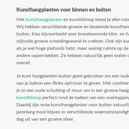
Kunsthangplanten voor binnen en buiten
Met
kunsthangplanten
en kunstklimop kleed je elke ruim
Wij hebben verschillende groene en bloeiende kunstha
buiten. Kies bijvoorbeeld voor brandwerende klim- en 
stijlvolle groene scheidingswand te creëren. Ook zijn k
als je wel hoge plafonds hebt, maar weinig ruimte op de
andere oppervlakken. Ze hebben natuurlijk geen water o
overal!
Je kunt hangplanten buiten goed gebruiken om een oude
van je balkon een flinke opfrisser te geven. Met conife
je zo een oude schutting of muur om in een groene haag,
kunstklimop
perfect rond de balken van een overkapping 
Daarbij zijn onze kunsthangplanten voor buiten natuurli
jarenlang mooi blijven in verschillende weersomstandighe
dag uit van een groene sfeer.