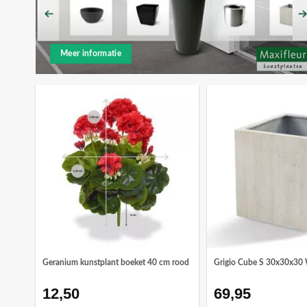
Meer informatie
t
Geranium kunstplant boeket 40 cm rood
Grigio Cube S 30x30x30 
12,50
69,95