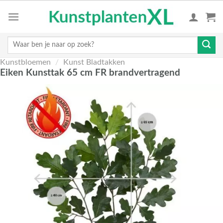
Skip
to
content
Zoeken
naar:
Kunstbloemen
/
Kunst Bladtakken
Eiken Kunsttak 65 cm FR brandvertragend