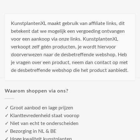
KunstplantenXL maakt gebruik van affiliate links, dit
betekent dat we mogelijk een vergoeding ontvangen
voor een aankoop via onze links. KunstplantenXL
verkoopt zelf géén producten, je wordt hiervoor
doorverwezen naar de desbetreffende webshop. Heb
je vragen over een product, neem dan contact op met
de desbetreffende webshop die het product aanbiedt.
Waarom shoppen via ons?
✓ Groot aanbod en lage prijzen
✓ Klanttevredenheid staat voorop
✓ Niet van echt te onderscheiden
✓ Bezorging in NL & BE
✓ Hoge kwaliteit kunstplanten