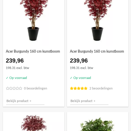
Acer Burgundy 160 cm kunstboom
Acer Burgundy 160 cm kunstboom
239,96
239,96
198.31 excl. btw
198.31 excl. btw
✓ Op voorraad
✓ Op voorraad
0 beoordelingen
2 beoordelingen
Bekijk product >
Bekijk product >