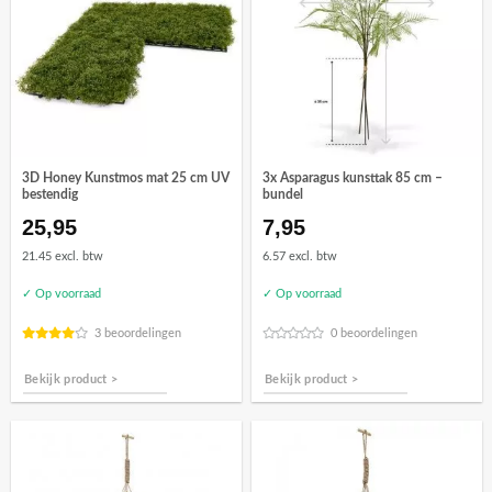
3D Honey Kunstmos mat 25 cm UV
3x Asparagus kunsttak 85 cm –
bestendig
bundel
25,95
7,95
21.45 excl. btw
6.57 excl. btw
✓ Op voorraad
✓ Op voorraad
3 beoordelingen
0 beoordelingen
Bekijk product >
Bekijk product >