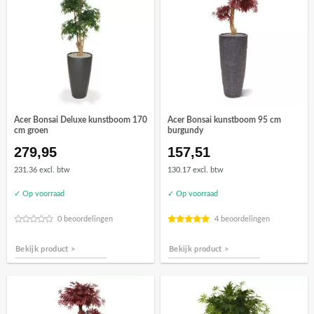
Acer Bonsai Deluxe kunstboom 170
Acer Bonsai kunstboom 95 cm
cm groen
burgundy
279,95
157,51
231.36 excl. btw
130.17 excl. btw
✓ Op voorraad
✓ Op voorraad
0 beoordelingen
4 beoordelingen
Bekijk product >
Bekijk product >