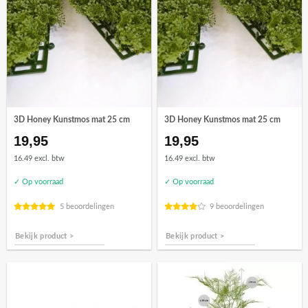
3D Honey Kunstmos mat 25 cm
3D Honey Kunstmos mat 25 cm
19,95
19,95
16.49 excl. btw
16.49 excl. btw
✓ Op voorraad
✓ Op voorraad
5 beoordelingen
9 beoordelingen
Bekijk product >
Bekijk product >