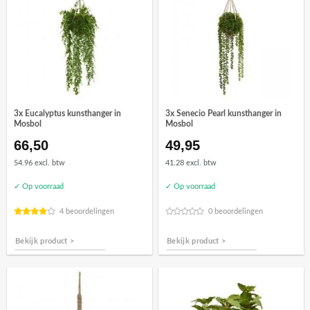
3x Eucalyptus kunsthanger in
3x Senecio Pearl kunsthanger in
Mosbol
Mosbol
66,50
49,95
54.96 excl. btw
41.28 excl. btw
✓ Op voorraad
✓ Op voorraad
4 beoordelingen
0 beoordelingen
Bekijk product >
Bekijk product >