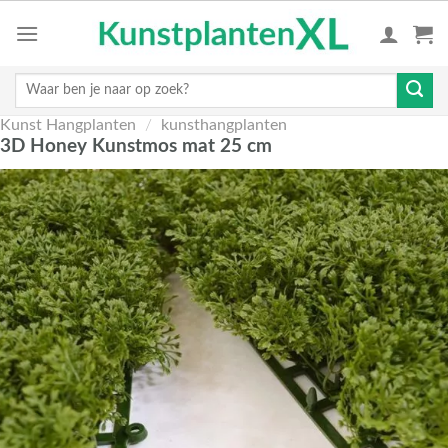
Skip
to
content
Zoeken
naar:
Kunst Hangplanten
/
kunsthangplanten
3D Honey Kunstmos mat 25 cm