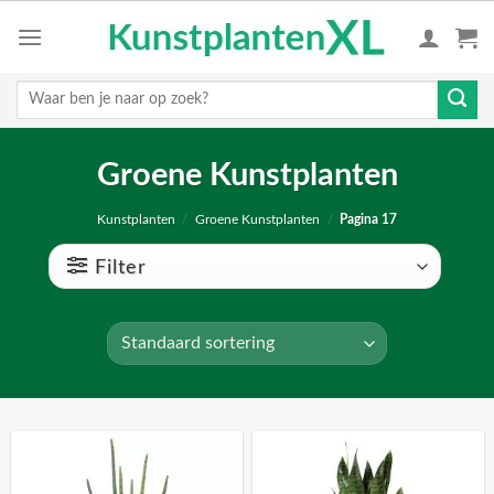
Skip
to
content
Zoeken
naar:
Groene Kunstplanten
Kunstplanten
/
Groene Kunstplanten
/
Pagina 17
Filter