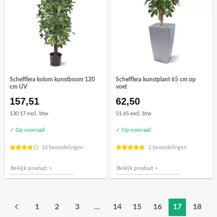
Schefflera kolom kunstboom 120
Schefflera kunstplant 65 cm op
cm UV
voet
157,51
62,50
130.17 excl. btw
51.65 excl. btw
✓ Op voorraad
✓ Op voorraad
10 beoordelingen
2 beoordelingen
Bekijk product >
Bekijk product >
1
2
3
…
14
15
16
17
18