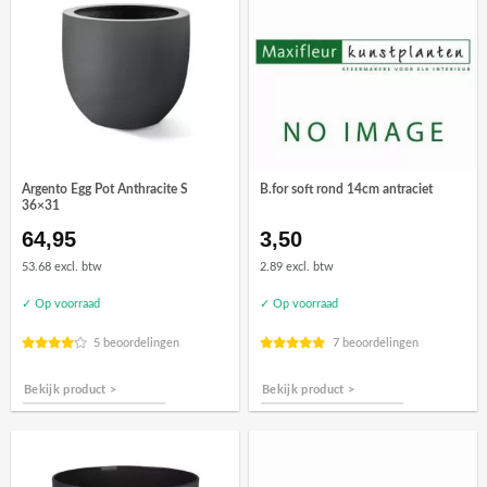
Argento Egg Pot Anthracite S
B.for soft rond 14cm antraciet
36×31
64,95
3,50
53.68 excl. btw
2.89 excl. btw
✓ Op voorraad
✓ Op voorraad
5 beoordelingen
7 beoordelingen
Bekijk product >
Bekijk product >