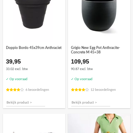
Doppio Bordo 45x39cm Anthraciet
Grigio New Egg Pot Anthracite-
Concrete M 45×38
39,95
109,95
33.02 excl. btw
90.87 excl. btw
✓ Op voorraad
✓ Op voorraad
6 beoordelingen
12 beoordelingen
Bekijk product >
Bekijk product >