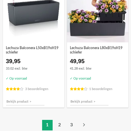
Lechuza Balconera L50xB19xH19
Lechuza Balconera L80xB19xH19
schiefer
schiefer
39,95
49,95
33.02 excl. btw
41.28 excl. btw
✓ Op voorraad
✓ Op voorraad
3 beoordelingen
1 beoordelingen
Bekijk product >
Bekijk product >
1
2
3