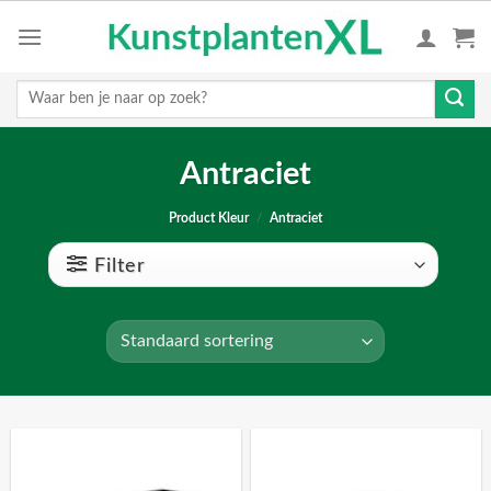
Skip
to
content
Zoeken
naar:
Antraciet
Product Kleur
/
Antraciet
Filter