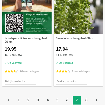
Scindapsus Pictus kunsthangplant
Senecio kunsthangplant 60 cm
90 cm
19,95
17,94
16.49 excl. btw
14.83 excl. btw
✓ Op voorraad
✓ Op voorraad
8 beoordelingen
5 beoordelingen
Bekijk product >
Bekijk product >
1
2
3
4
5
6
7
8