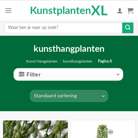
Skip
to
content
Zoeken
naar:
kunsthangplanten
Kunst Hangplanten
/
kunsthangplanten
/
Pagina 8
Filter