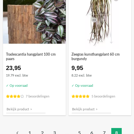
Tradescantia hangplant 100 cm
Zeegras kunsthangplant 60 cm
paars
burgundy
23,95
9,95
19.79 excl. btw
8.22 excl. btw
✓ Op voorraad
✓ Op voorraad
7 beoordelingen
5 beoordelingen
Bekijk product >
Bekijk product >
1
2
3
…
5
6
7
8