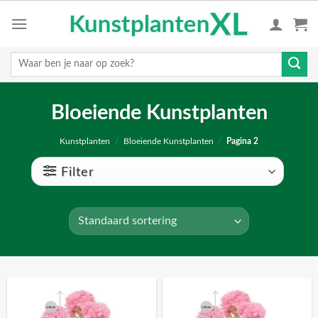
Skip
to
content
Zoeken
naar:
Bloeiende Kunstplanten
Kunstplanten
/
Bloeiende Kunstplanten
/
Pagina 2
Filter