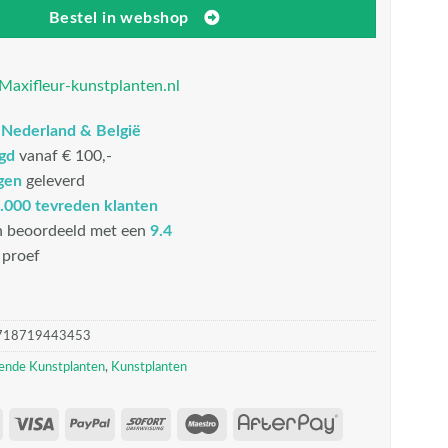
Bestel in webshop
Maxifleur-kunstplanten.nl
n
Nederland & België
rgd
vanaf € 100,-
gen
geleverd
.000 tevreden klanten
n beoordeeld met een
9.4
proef
718719443453
iende Kunstplanten
,
Kunstplanten