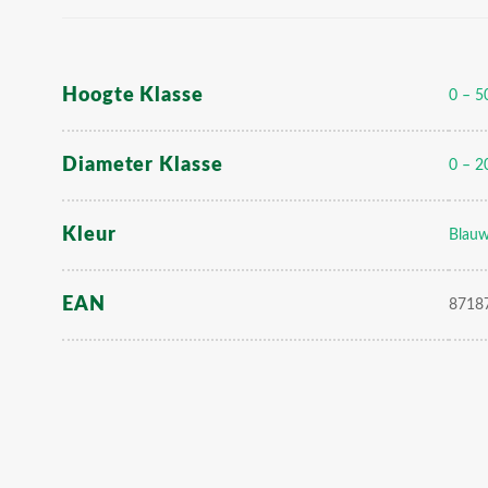
leverbaar."
width="100"
height="100"
class="attachment-
Hoogte Klasse
0 – 5
woocommerce_thumbnail"
/>
Diameter Klasse
0 – 2
Kleur
Blauw
EAN
8718