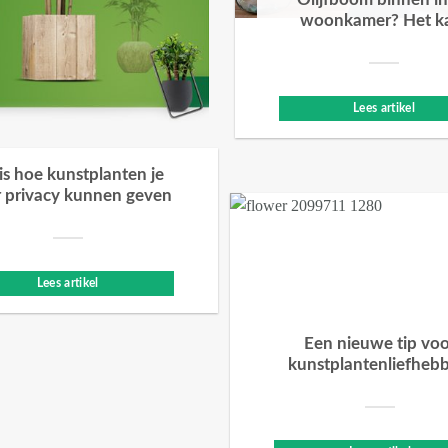
Olijfboom binnen in
woonkamer? Het k
Lees artikel
 is hoe kunstplanten je
 privacy kunnen geven
Lees artikel
Een nieuwe tip vo
kunstplantenliefheb