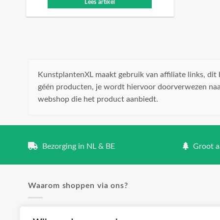
Lees artikel
KunstplantenXL maakt gebruik van affiliate links, di
géén producten, je wordt hiervoor doorverwezen naa
webshop die het product aanbiedt.
Bezorging in NL & BE
Groot aa
Waarom shoppen via ons?
✓ Groot aanbod en lage prijzen