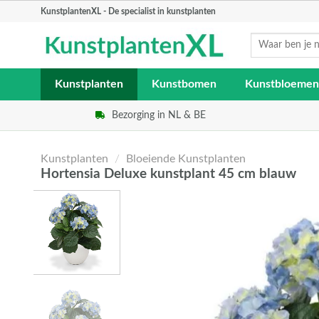
Skip
KunstplantenXL - De specialist in kunstplanten
to
Zoeken
content
naar:
Kunstplanten
Kunstbomen
Kunstbloemen
Bezorging in NL & BE
Kunstplanten
/
Bloeiende Kunstplanten
Hortensia Deluxe kunstplant 45 cm blauw