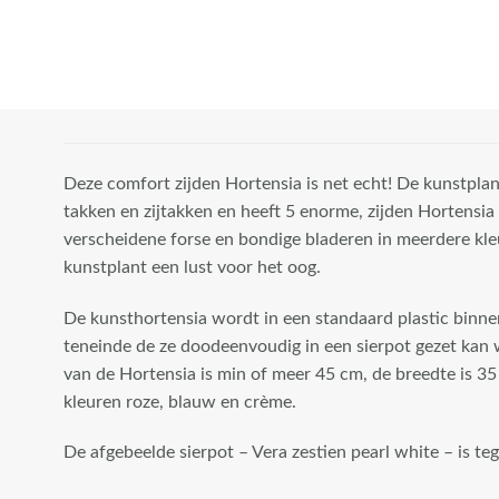
class="attachment-
woocommerce_thumbnail"
/>
Deze comfort zijden Hortensia is net echt! De kunstpla
takken en zijtakken en heeft 5 enorme, zijden Hortensia
verscheidene forse en bondige bladeren in meerdere kle
kunstplant een lust voor het oog.
De kunsthortensia wordt in een standaard plastic binn
teneinde de ze doodeenvoudig in een sierpot gezet kan
van de Hortensia is min of meer 45 cm, de breedte is 35
De afgebeelde
kleuren roze, blauw en crème.
sierpot - Vera 16
pearl white - is
De afgebeelde sierpot – Vera zestien pearl white – is te
tegen meerprijs