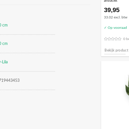
antraciet
39,95
33.02 excl. btw
0 cm
✓ Op voorraad
0 b
0 cm
Bekijk product
-Lila
719443453