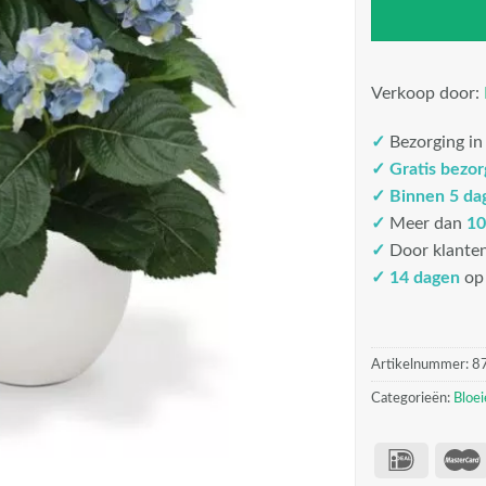
Verkoop door:
✓
Bezorging i
✓
Gratis bezo
✓
Binnen 5 da
✓
Meer dan
10
✓
Door klante
✓ 14 dagen
op 
Artikelnummer:
8
Categorieën:
Bloe