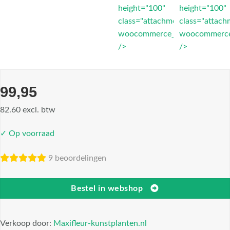
height="100"
height="100"
class="attachment-
class="attach
woocommerce_thumbnail"
woocommerce
/>
/>
99,95
82.60 excl. btw
✓ Op voorraad
9 beoordelingen
Bestel in webshop
Verkoop door:
Maxifleur-kunstplanten.nl