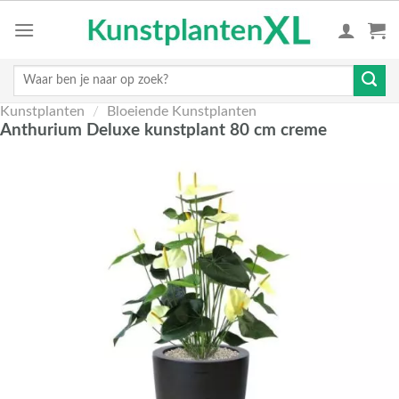
Skip
to
content
Zoeken
naar:
Kunstplanten
/
Bloeiende Kunstplanten
Anthurium Deluxe kunstplant 80 cm creme