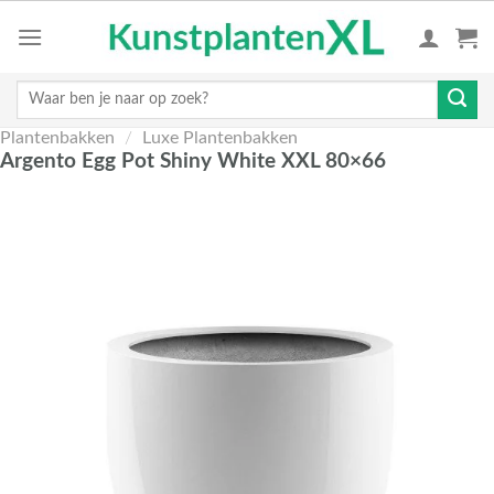
Skip
to
content
Zoeken
naar:
Plantenbakken
/
Luxe Plantenbakken
Argento Egg Pot Shiny White XXL 80×66