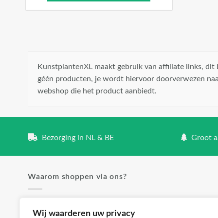
KunstplantenXL maakt gebruik van affiliate links, di
géén producten, je wordt hiervoor doorverwezen naa
webshop die het product aanbiedt.
Bezorging in NL & BE
Groot aa
Waarom shoppen via ons?
✓ Groot aanbod en lage prijzen
Wij waarderen uw privacy
✓ Klanttevredenheid staat voorop