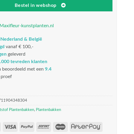
Bestel in webshop
Maxifleur-kunstplanten.nl
n
Nederland & België
rgd
vanaf € 100,-
gen
geleverd
.000 tevreden klanten
n beoordeeld met een
9.4
proef
711904348304
tstof Plantenbakken
,
Plantenbakken