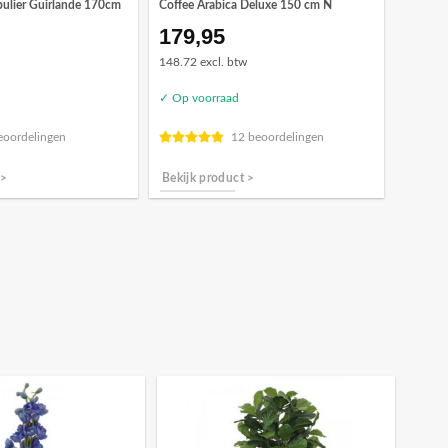
pulier Guirlande 170cm
Coffee Arabica Deluxe 150 cm N
179,95
148.72 excl. btw
✓ Op voorraad
eoordelingen
12 beoordelingen
 >
Bekijk product >