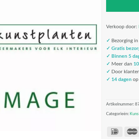
Verkoop door:
✓
Bezorging i
✓
Gratis bezo
✓
Binnen 5 da
✓
Meer dan
10
✓
Door klante
✓ 14 dagen
op 
Artikelnummer:
8
Categorieën:
Kuns