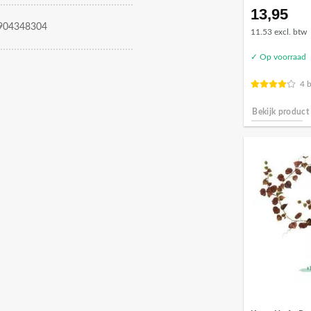
13,95
904348304
11.53 excl. btw
✓ Op voorraad
4 
Bekijk product