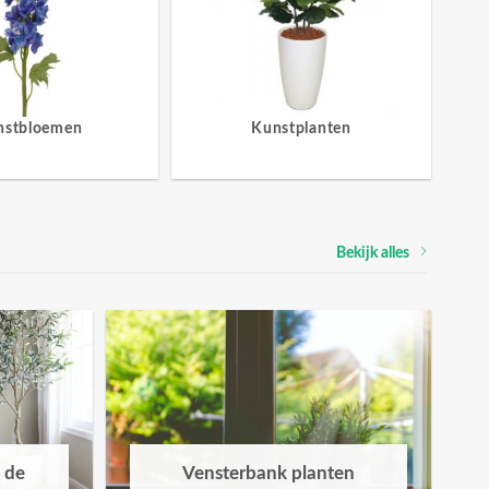
nstbloemen
Kunstplanten
Bekijk alles
 de
Vensterbank planten