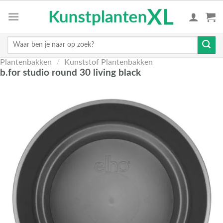
Skip
to
content
Zoeken
naar:
Plantenbakken
/
Kunststof Plantenbakken
b.for studio round 30 living black