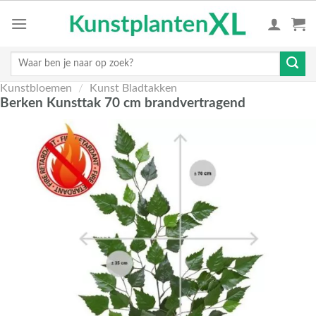
Skip
to
content
Zoeken
naar:
Kunstbloemen
/
Kunst Bladtakken
Berken Kunsttak 70 cm brandvertragend