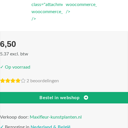
class="attachment-
woocommerce_thumbnail"
woocommerce_thumbnail"
/>
/>
6,50
5.37 excl. btw
✓ Op voorraad
2 beoordelingen
Bestel in webshop
Verkoop door:
Maxifleur-kunstplanten.nl
✓
Bezorging in
Nederland & België