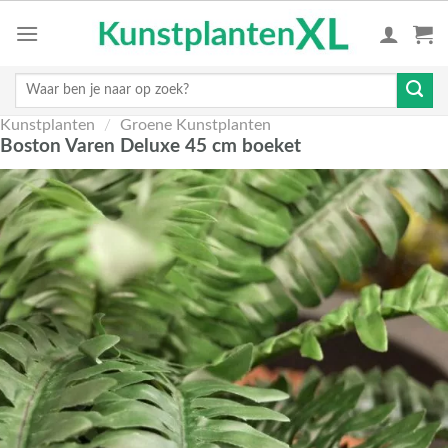
Skip
to
content
Zoeken
naar:
Kunstplanten
/
Groene Kunstplanten
Boston Varen Deluxe 45 cm boeket