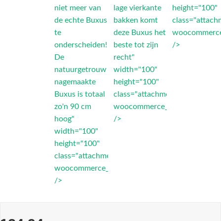
niet meer van
lage vierkante
height="100"
de echte Buxus
bakken komt
class="attach
te
deze Buxus het
woocommerce
onderscheiden!
beste tot zijn
/>
De
recht"
natuurgetrouw
width="100"
nagemaakte
height="100"
Buxus is totaal
class="attachment-
zo'n 90 cm
woocommerce_thumbnail"
hoog"
/>
width="100"
height="100"
class="attachment-
woocommerce_thumbnail"
/>