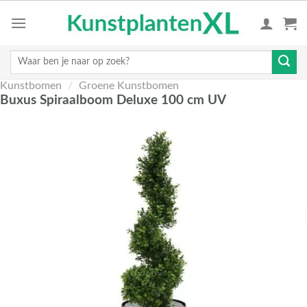
Skip
to
content
Zoeken
naar:
Kunstbomen
/
Groene Kunstbomen
Buxus Spiraalboom Deluxe 100 cm UV