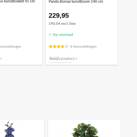
us kunstboeket 45 cm
Panda Bonsai kunstboom 140 cm
229,95
190.04 excl. btw
✓ Op voorraad
beoordelingen
8 beoordelingen
 >
Bekijk product >