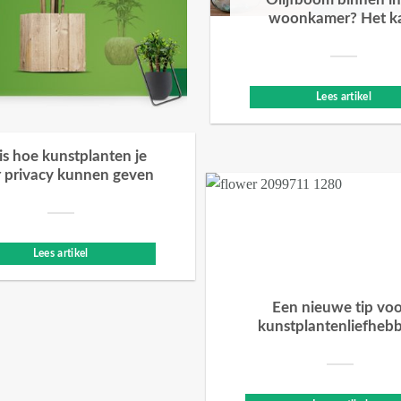
Olijfboom binnen in
woonkamer? Het k
Lees artikel
 is hoe kunstplanten je
 privacy kunnen geven
Lees artikel
Een nieuwe tip vo
kunstplantenliefheb