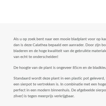
In combinatie
Als u op zoek bent naar een mooie bladplant voor op ka
met een hoge
dan is deze Calathea bepaald een aanrader. Door zijn b
sierpot"
bladeren en de hoge kwaliteit van de gebruikte materiale
width="100"
van echt te onderscheiden!
height="100"
class="attachment-
De hoogte van de plant is ongeveer 85cm en de bladkleu
woocommerce_thumbnail"
/>
Standaard wordt deze plant in een plastic pot geleverd, 
een sierpot te vertrekken is. In combinatie met een hoge
perfect in een modern binnenhuis. De afgebeelde sierp
zilver) is tegen meerprijs verkrijgbaar.