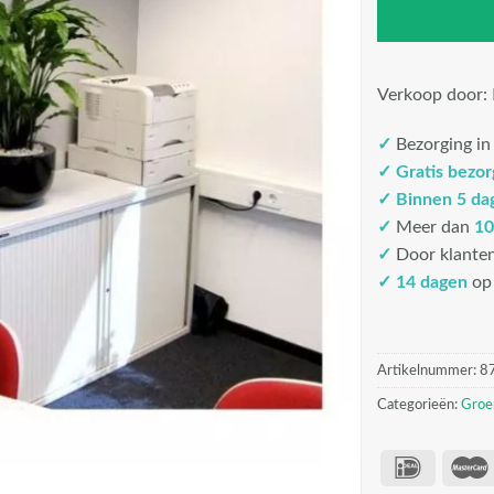
Verkoop door:
✓
Bezorging i
✓
Gratis bezo
✓
Binnen 5 da
✓
Meer dan
10
✓
Door klante
✓ 14 dagen
op 
Artikelnummer:
8
Categorieën:
Groe