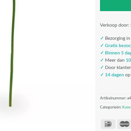
Verkoop door:
✓
Bezorging i
✓
Gratis bezo
✓
Binnen 5 da
✓
Meer dan
10
✓
Door klante
✓ 14 dagen
op 
Artikelnummer:
a
Categorieën:
Kuns