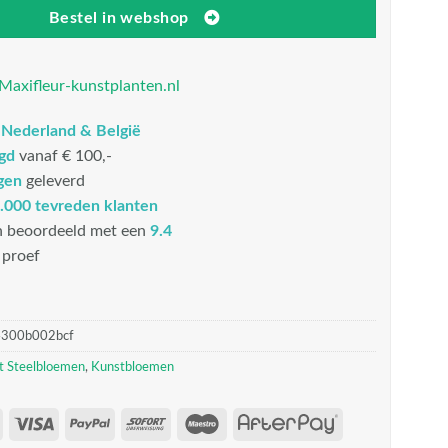
Bestel in webshop
Maxifleur-kunstplanten.nl
n
Nederland & België
rgd
vanaf € 100,-
gen
geleverd
.000 tevreden klanten
n beoordeeld met een
9.4
proef
4300b002bcf
t Steelbloemen
,
Kunstbloemen