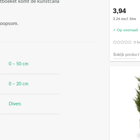
stboeket komt de kunstcalla
3,94
3.26 excl. btw
 koopsom.
✓ Op voorraad
0 b
Bekijk product
0 – 50 cm
0 – 20 cm
Divers