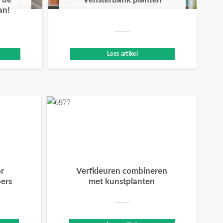
 de
Vensterbank planten
an!
Lees artikel
or
Verfkleuren combineren
bers
met kunstplanten