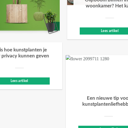
Olijfboom binnen in
woonkamer? Het k
Lees artikel
 is hoe kunstplanten je
 privacy kunnen geven
Lees artikel
Een nieuwe tip vo
kunstplantenliefheb