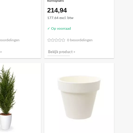
kunstplant
214,94
177.64 excl. btw
✓ Op voorraad
eoordelingen
0 beoordelingen
 >
Bekijk product >