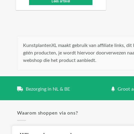
Lees artikel
KunstplantenXL maakt gebruik van affiliate links, di
géén producten, je wordt hiervoor doorverwezen naa
webshop die het product aanbiedt.
Bezorging in NL & BE
Groot aa
Waarom shoppen via ons?
✓ Groot aanbod en lage prijzen