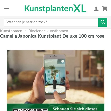
Skip
to
content
Zoeken
naar:
Kunstbomen
/
Bloeiende kunstbomen
Camelia Japonica Kunstplant Deluxe 100 cm rose