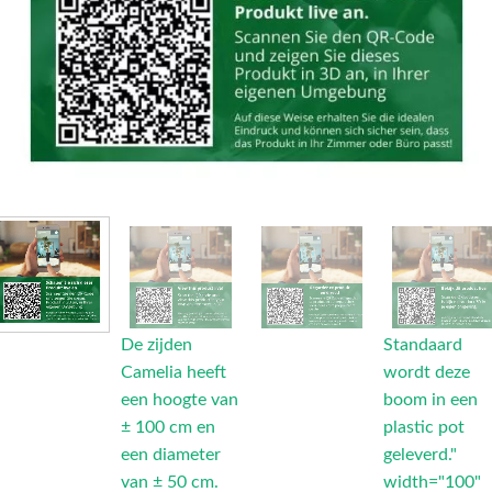
De zijden
Standaard
Camelia heeft
wordt deze
een hoogte van
boom in een
± 100 cm en
plastic pot
een diameter
geleverd."
van ± 50 cm.
width="100"