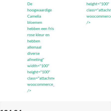
De
height="100"
hoogwaardige
class="attach
Camelia
woocommerce
bloemen
/>
hebben een fris
rose kleur en
hebben
allemaal
diverse
afmeting"
width="100"
height="100"
class="attachment-
woocommerce_thumbnail"
/>