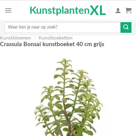
Skip
to
content
Zoeken
naar:
Kunstbloemen
/
Kunstboeketten
Crassula Bonsai kunstboeket 40 cm grijs