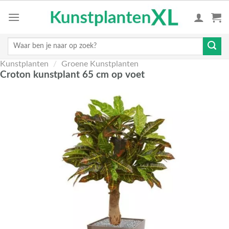
Skip
to
content
Zoeken
naar:
Kunstplanten
/
Groene Kunstplanten
Croton kunstplant 65 cm op voet