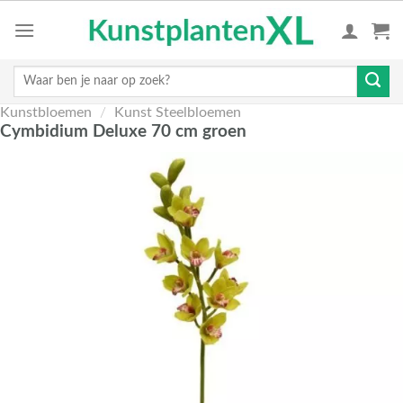
Skip
to
content
Zoeken
naar:
Kunstbloemen
/
Kunst Steelbloemen
Cymbidium Deluxe 70 cm groen