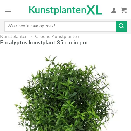
Skip
to
content
Zoeken
naar:
Kunstplanten
/
Groene Kunstplanten
Eucalyptus kunstplant 35 cm in pot