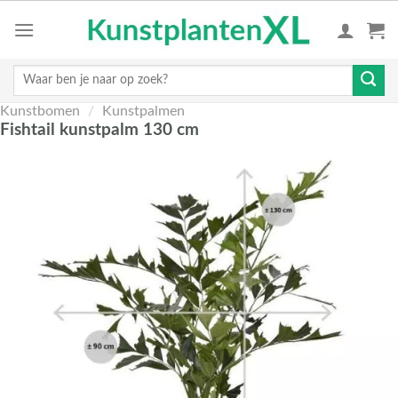
Skip
to
content
Zoeken
naar:
Kunstbomen
/
Kunstpalmen
Fishtail kunstpalm 130 cm