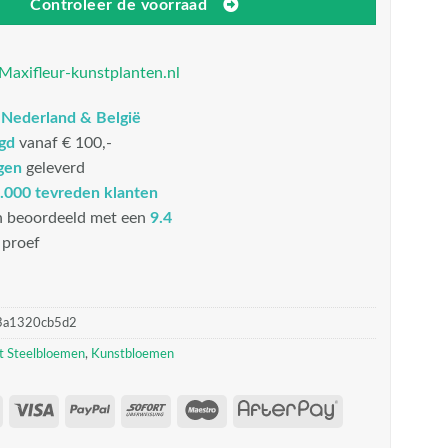
Controleer de voorraad
Maxifleur-kunstplanten.nl
n
Nederland & België
rgd
vanaf € 100,-
gen
geleverd
.000 tevreden klanten
n beoordeeld met een
9.4
proef
3a1320cb5d2
t Steelbloemen
,
Kunstbloemen