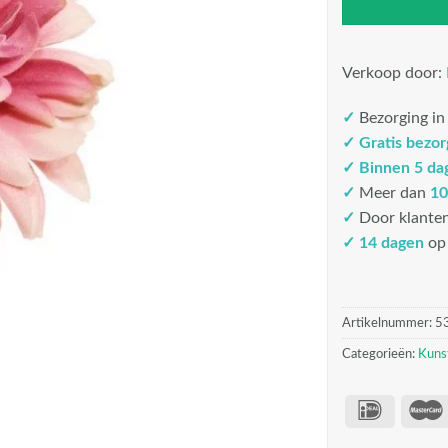
Verkoop door:
✓
Bezorging i
✓
Gratis bezo
✓
Binnen 5 da
✓
Meer dan
10
✓
Door klante
✓ 14 dagen
op 
Artikelnummer:
5
Categorieën:
Kuns