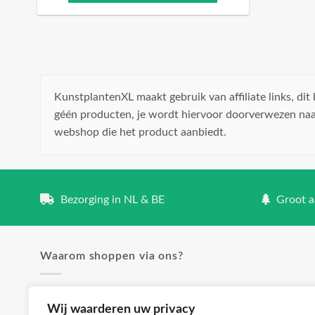
KunstplantenXL maakt gebruik van affiliate links, di
géén producten, je wordt hiervoor doorverwezen naa
webshop die het product aanbiedt.
Bezorging in NL & BE
Groot aa
Waarom shoppen via ons?
✓ Groot aanbod en lage prijzen
Wij waarderen uw privacy
✓ Klanttevredenheid staat voorop