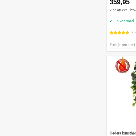
359,95
297.48 excl. bt
✓ Op voorraad
3 
Bekijk product
Hedera kunsthan