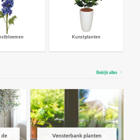
nstbloemen
Kunstplanten
Bekijk alles
 de
Vensterbank planten