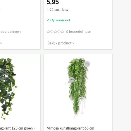
5,95
w
4.92 excl. btw
✓ Op voorraad
beoordelingen
0 beoordelingen
 >
Bekijk product >
gplant 125 cm groen –
Mimosa kunsthangplant 65 cm