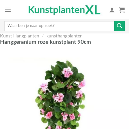
Skip
to
content
Zoeken
naar:
Kunst Hangplanten
/
kunsthangplanten
Hanggeranium roze kunstplant 90cm