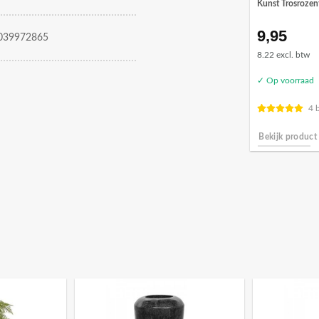
Kunst Trosrozen
9,95
039972865
8.22 excl. btw
✓ Op voorraad
4 
Bekijk product