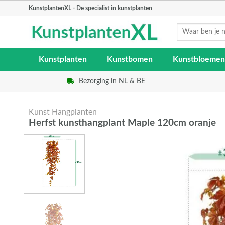
Skip
KunstplantenXL - De specialist in kunstplanten
to
Zoeken
content
naar:
Kunstplanten
Kunstbomen
Kunstbloemen
Bezorging in NL & BE
Kunst Hangplanten
Herfst kunsthangplant Maple 120cm oranje