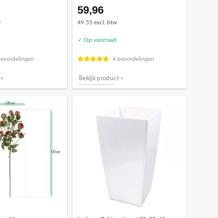
59,96
w
49.55 excl. btw
✓ Op voorraad
beoordelingen
4 beoordelingen
 >
Bekijk product >