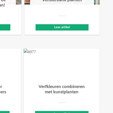
 de
Vensterbank planten
an!
Lees artikel
or
Verfkleuren combineren
bers
met kunstplanten