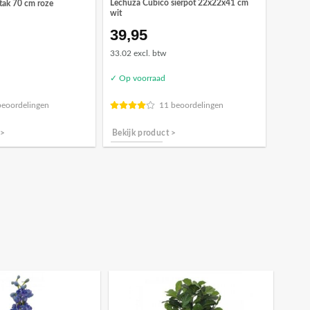
Lechuza Cubico sierpot 22x22x41 cm
tak 70 cm roze
wit
39,95
33.02 excl. btw
✓ Op voorraad
beoordelingen
11 beoordelingen
 >
Bekijk product >