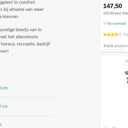
gplant in comfort
147,50
js bij afname van meer
121.90 excl. bt
e kleuren.
✓ Op voorraad
unstige bewijs van in
9 
met het allerminste
oreca, recreatie, bedrijf
Bekijk product
voor!
0 cm
0 cm
e