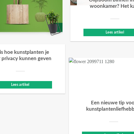
Olijfboom binnen in
woonkamer? Het k
Lees artikel
 is hoe kunstplanten je
 privacy kunnen geven
Lees artikel
Een nieuwe tip vo
kunstplantenliefheb