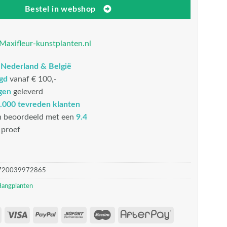
Bestel in webshop
Maxifleur-kunstplanten.nl
n
Nederland & België
rgd
vanaf € 100,-
gen
geleverd
.000 tevreden klanten
n beoordeeld met een
9.4
proef
720039972865
Hangplanten