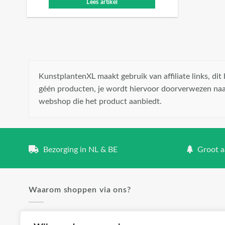
Lees artikel
KunstplantenXL maakt gebruik van affiliate links, di
géén producten, je wordt hiervoor doorverwezen naa
webshop die het product aanbiedt.
Bezorging in NL & BE
Groot aa
Waarom shoppen via ons?
✓ Groot aanbod en lage prijzen