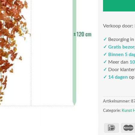
Verkoop door:
✓
Bezorging i
✓
Gratis bezo
✓
Binnen 5 da
✓
Meer dan
10
✓
Door klante
✓ 14 dagen
op 
Artikelnummer:
8
Categorie:
Kunst 