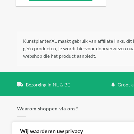
KunstplantenXL maakt gebruik van affiliate links, di
géén producten, je wordt hiervoor doorverwezen naa
webshop die het product aanbiedt.
Bezorging in NL & BE
Groot aa
Waarom shoppen via ons?
✓ Groot aanbod en lage prijzen
Wij waarderen uw privacy
✓ Klanttevredenheid staat voorop