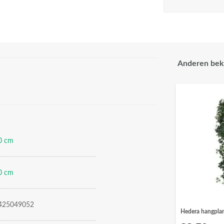
Anderen bek
0 cm
0 cm
425049052
Hedera hangpla