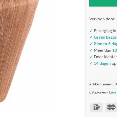
Verkoop door:
✓
Bezorging i
✓
Gratis bezo
✓
Binnen 5 da
✓
Meer dan
10
✓
Door klante
✓ 14 dagen
op 
Artikelnummer:
3
Categorieën:
Luxe