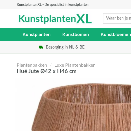
Skip
KunstplantenXL - De specialist in kunstplanten
to
Zoeken
content
naar:
Kunstplanten
Kunstbomen
Kunstbloemen
Bezorging in NL & BE
Plantenbakken
/
Luxe Plantenbakken
Hué Jute Ø42 x H46 cm