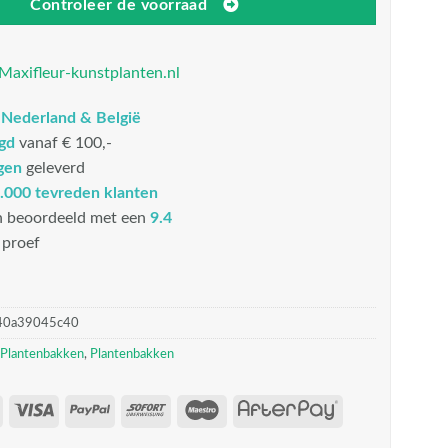
Controleer de voorraad
Maxifleur-kunstplanten.nl
n
Nederland & België
rgd
vanaf € 100,-
gen
geleverd
.000 tevreden klanten
n beoordeeld met een
9.4
proef
40a39045c40
 Plantenbakken
,
Plantenbakken