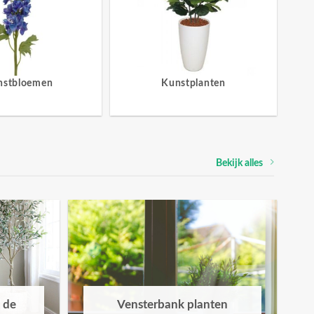
nstbloemen
Kunstplanten
Bekijk alles
 de
Vensterbank planten