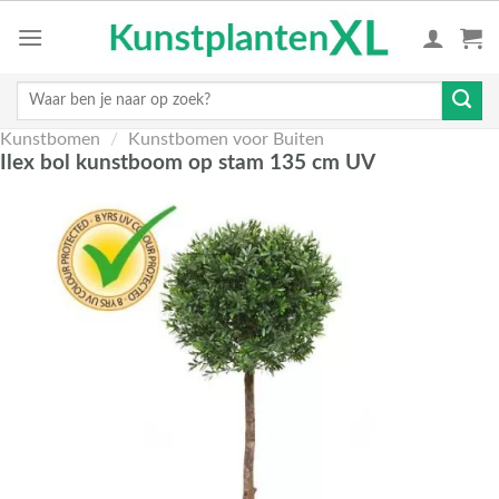
Skip
to
content
Zoeken
naar:
Kunstbomen
/
Kunstbomen voor Buiten
Ilex bol kunstboom op stam 135 cm UV