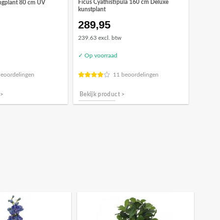
Ficus Cyathistipula 160 cm Deluxe
ngplant 80 cm UV
kunstplant
289,95
239.63 excl. btw
✓ Op voorraad
beoordelingen
11 beoordelingen
 >
Bekijk product >