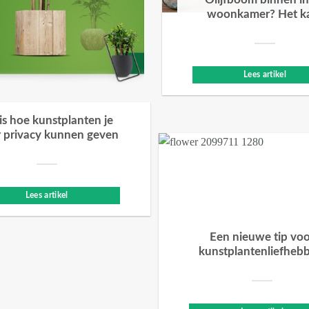
Olijfboom binnen in
woonkamer? Het k
Lees artikel
 is hoe kunstplanten je
 privacy kunnen geven
Lees artikel
Een nieuwe tip vo
kunstplantenliefheb