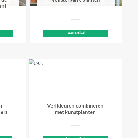
 de
Vensterbank planten
an!
Lees artikel
or
Verfkleuren combineren
bers
met kunstplanten