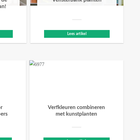
 de
Vensterbank planten
an!
Lees artikel
or
Verfkleuren combineren
bers
met kunstplanten