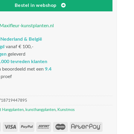
Bestel in webshop
Maxifleur-kunstplanten.nl
n
Nederland & België
rgd
vanaf € 100,-
gen
geleverd
.000 tevreden klanten
n beoordeeld met een
9.4
proef
718719447895
t Hangplanten
,
kunsthangplanten
,
Kunstmos