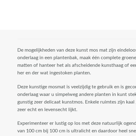
effect zeer echt
en
natuurgetrouw
lijkt.
Experimenteer er
lustig op los met
De mogelijkheden van deze kunst mos mat zijn eindeloo
deze natuurlijk
onderlaag in een plantenbak, maak één complete groen
ogende kunst
matten of hanteer het als afscheidende kunsthaag of e
mos mat. De mat
her en der wat ingestoken planten.
van 100 cm bij
Deze kunstige mosmat is veelzijdig te gebruik en is geco
100 cm is
onderlaag waar u simpelweg andere planten in kunt st
ultralicht en
gunstig zeer delicaat kunstmos. Enkele ruimtes zijn kaal
daardoor heel
zeer echt en levensecht lijkt.
snel en makkelijk
te verwerken."
Experimenteer er lustig op los met deze natuurlijk oge
width="100"
van 100 cm bij 100 cm is ultralicht en daardoor heel sne
height="100"