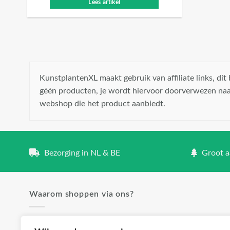
Lees artikel
KunstplantenXL maakt gebruik van affiliate links, di
géén producten, je wordt hiervoor doorverwezen naa
webshop die het product aanbiedt.
Bezorging in NL & BE
Groot aa
Waarom shoppen via ons?
✓ Groot aanbod en lage prijzen