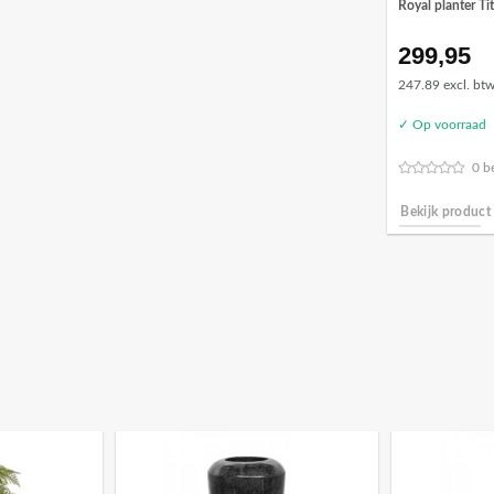
Royal planter T
299,95
247.89 excl. bt
✓ Op voorraad
0 b
Bekijk product