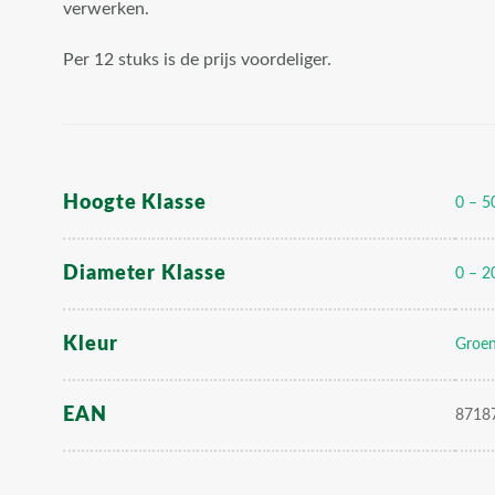
verwerken.
class="attachment-
woocommerce_thumbnail"
Per 12 stuks is de prijs voordeliger.
/>
Hoogte Klasse
0 – 5
Diameter Klasse
0 – 2
Kleur
Groe
EAN
8718