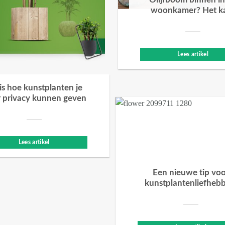
Olijfboom binnen in
woonkamer? Het k
Lees artikel
 is hoe kunstplanten je
 privacy kunnen geven
Lees artikel
Een nieuwe tip vo
kunstplantenliefheb