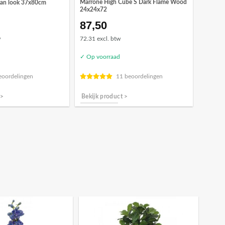
Marrone High Cube S Dark Flame Wood
itan look 37x80cm
24x24x72
87,50
w
72.31 excl. btw
✓ Op voorraad
eoordelingen
11 beoordelingen
 >
Bekijk product >