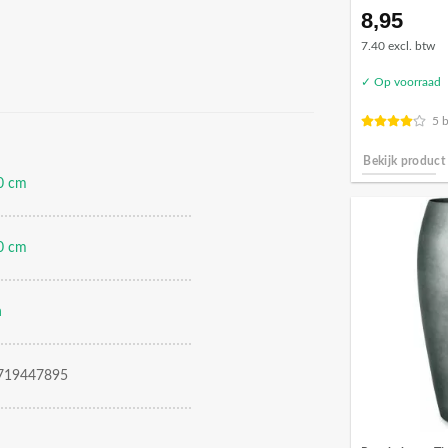
8,95
7.40 excl. btw
✓ Op voorraad
5 
Bekijk product
0 cm
0 cm
n
719447895