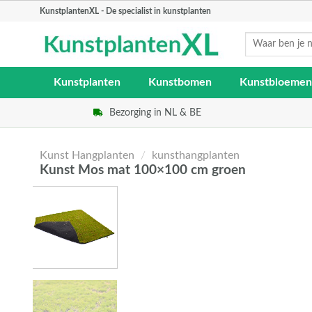
Skip
KunstplantenXL - De specialist in kunstplanten
to
Zoeken
content
naar:
Kunstplanten
Kunstbomen
Kunstbloemen
Bezorging in NL & BE
Kunst Hangplanten
/
kunsthangplanten
Kunst Mos mat 100×100 cm groen