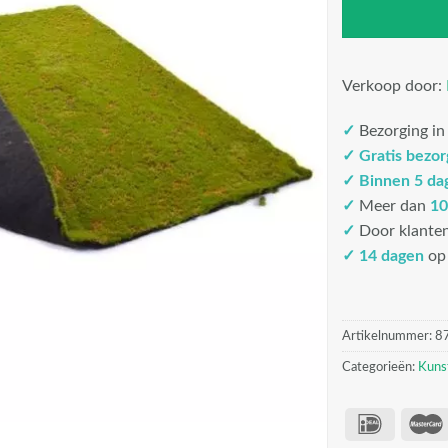
Verkoop door:
✓
Bezorging i
✓
Gratis bezo
✓
Binnen 5 da
✓
Meer dan
10
✓
Door klante
✓ 14 dagen
op 
Artikelnummer:
8
Categorieën:
Kuns