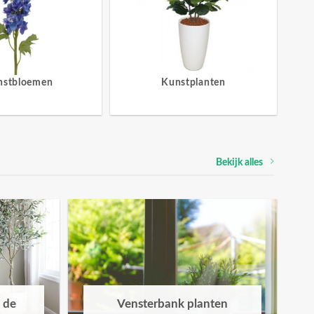
nstbloemen
Kunstplanten
Bekijk alles
 de
Vensterbank planten