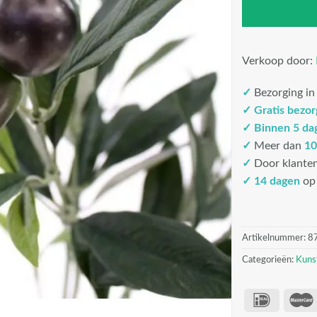
Verkoop door:
✓
Bezorging i
✓
Gratis bezo
✓
Binnen 5 da
✓
Meer dan
10
✓
Door klante
✓ 14 dagen
op 
Artikelnummer:
8
Categorieën:
Kuns