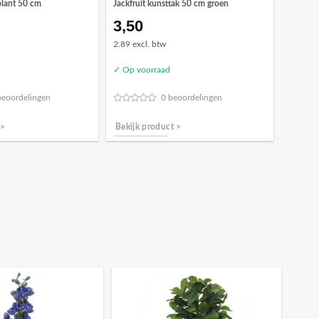
lant 50 cm
Jackfruit kunsttak 50 cm groen
3,50
2.89 excl. btw
✓ Op voorraad
beoordelingen
0 beoordelingen
 >
Bekijk product >