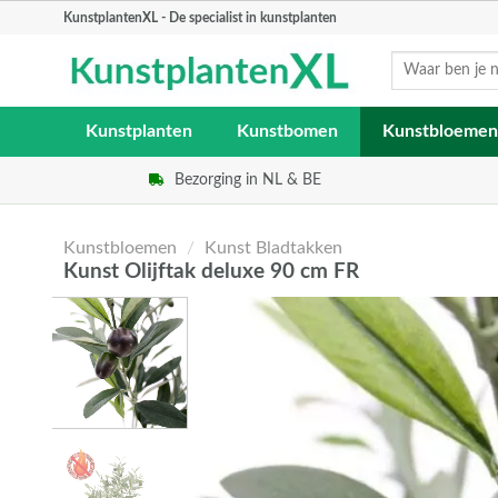
Skip
KunstplantenXL - De specialist in kunstplanten
to
Zoeken
content
naar:
Kunstplanten
Kunstbomen
Kunstbloemen
Bezorging in NL & BE
Kunstbloemen
/
Kunst Bladtakken
Kunst Olijftak deluxe 90 cm FR