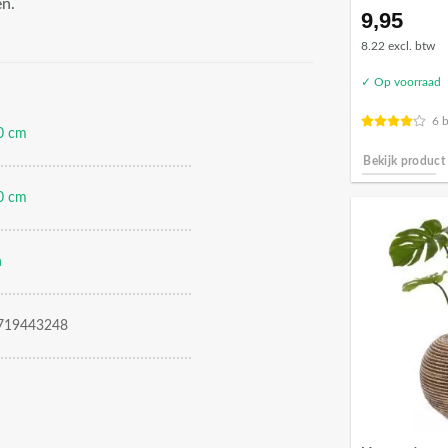
en.
9,95
8.22 excl. btw
✓ Op voorraad
6 
0 cm
Bekijk product
0 cm
n
719443248