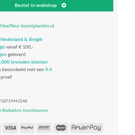
Bestel in webshop
Maxifleur-kunstplanten.nl
n
Nederland & België
rgd
vanaf € 100,-
gen
geleverd
.000 tevreden klanten
n beoordeeld met een
9.4
proef
718719443248
t Bladtakken
,
Kunstbloemen