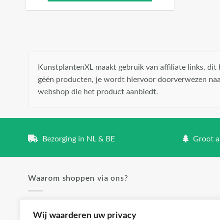
KunstplantenXL maakt gebruik van affiliate links, di
géén producten, je wordt hiervoor doorverwezen naa
webshop die het product aanbiedt.
Bezorging in NL & BE
Groot aa
Waarom shoppen via ons?
✓ Groot aanbod en lage prijzen
Wij waarderen uw privacy
✓ Klanttevredenheid staat voorop