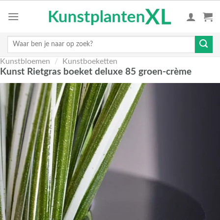
Skip
to
content
Zoeken
naar:
Kunstbloemen
/
Kunstboeketten
Kunst Rietgras boeket deluxe 85 groen-crème