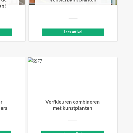
 de
Vensterbank planten
an!
Lees artikel
or
Verfkleuren combineren
bers
met kunstplanten