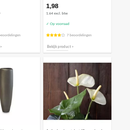
1,98
w
1.64 excl. btw
✓ Op voorraad
beoordelingen
7 beoordelingen
 >
Bekijk product >