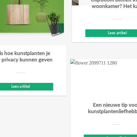
Olijfboom binnen in
woonkamer? Het k
Lees artikel
 is hoe kunstplanten je
 privacy kunnen geven
Lees artikel
Een nieuwe tip vo
kunstplantenliefheb