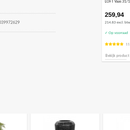
LOFT Vaas 31/10
259,94
039972629
214.83 excl. bt
✓ Op voorraad
11
Bekijk product