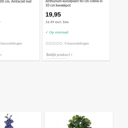
Anthurium kunstplant 40 cm crème in
0 cm, Antraciet mat
10 cm kweekpot
19,95
w
16.49 excl. btw
✓ Op voorraad
 beoordelingen
0 beoordelingen
 >
Bekijk product >