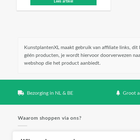
Lees artikel
KunstplantenXL maakt gebruik van affiliate links, di
géén producten, je wordt hiervoor doorverwezen naa
webshop die het product aanbiedt.
Bezorging in NL & BE
Groot aa
Waarom shoppen via ons?
✓ Groot aanbod en lage prijzen