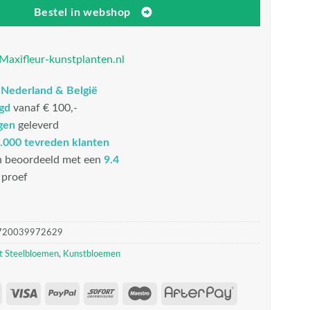
Bestel in webshop
Maxifleur-kunstplanten.nl
n
Nederland & België
rgd
vanaf € 100,-
gen
geleverd
.000 tevreden klanten
n beoordeeld met een
9.4
proef
720039972629
t Steelbloemen
,
Kunstbloemen