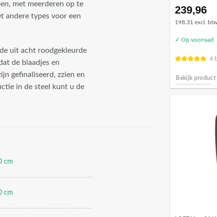
oen, met meerderen op te
239,96
t andere types voor een
198.31 excl. bt
✓ Op voorraad
de uit acht roodgekleurde
4 
at de blaadjes en
jn gefinaliseerd, zzien en
Bekijk product
ctie in de steel kunt u de
0 cm
0 cm