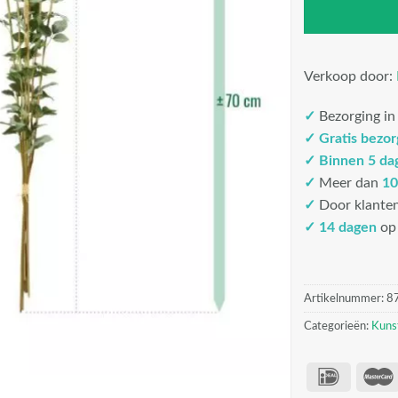
Verkoop door:
✓
Bezorging i
✓
Gratis bezo
✓
Binnen 5 da
✓
Meer dan
10
✓
Door klante
✓ 14 dagen
op 
Artikelnummer:
8
Categorieën:
Kuns