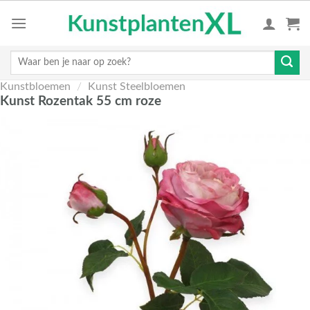
Skip
to
content
Zoeken
naar:
Kunstbloemen
/
Kunst Steelbloemen
Kunst Rozentak 55 cm roze