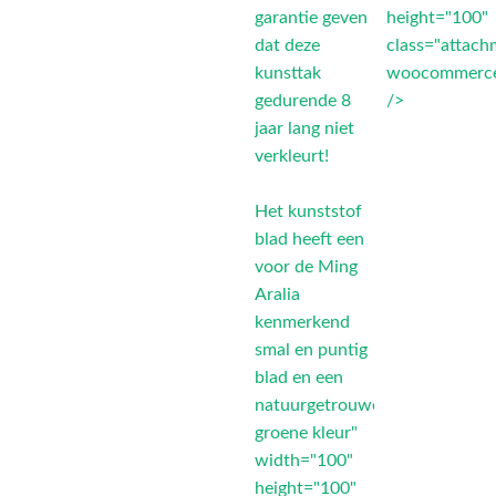
garantie geven
height="100"
dat deze
class="attach
kunsttak
woocommerce
gedurende 8
/>
jaar lang niet
verkleurt!
Het kunststof
blad heeft een
voor de Ming
Aralia
kenmerkend
smal en puntig
blad en een
natuurgetrouwe
groene kleur"
width="100"
height="100"