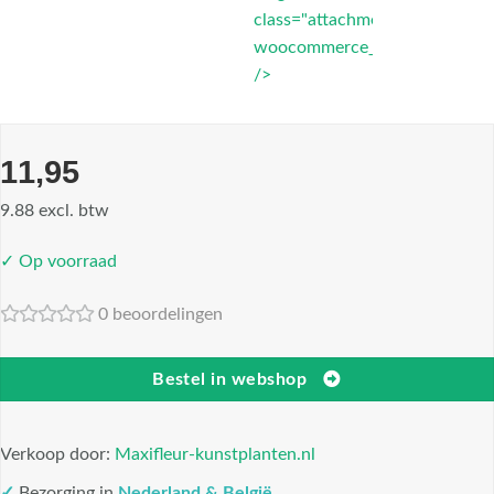
class="attachment-
woocommerce_thumbnail"
/>
11,95
9.88 excl. btw
✓ Op voorraad
0 beoordelingen
Bestel in webshop
Verkoop door:
Maxifleur-kunstplanten.nl
✓
Bezorging in
Nederland & België