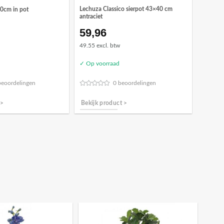
Lechuza Classico sierpot 43×40 cm
0cm in pot
antraciet
59,96
49.55 excl. btw
✓ Op voorraad
beoordelingen
0 beoordelingen
 >
Bekijk product >