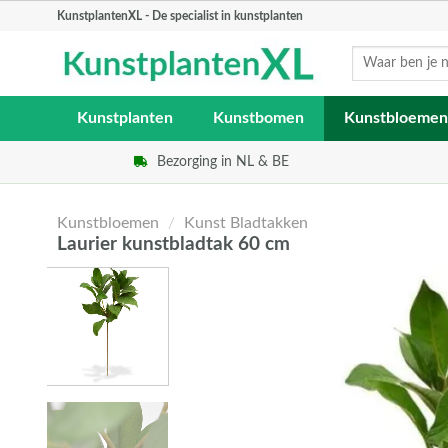
Skip
KunstplantenXL - De specialist in kunstplanten
to
Zoeken
content
naar:
Kunstplanten
Kunstbomen
Kunstbloemen
Bezorging in NL & BE
Kunstbloemen
/
Kunst Bladtakken
Laurier kunstbladtak 60 cm