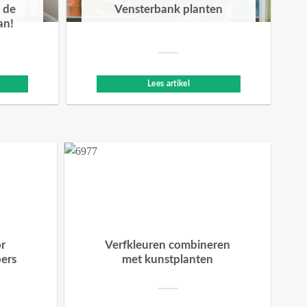
 de
Vensterbank planten
an!
Lees artikel
or
Verfkleuren combineren
bers
met kunstplanten