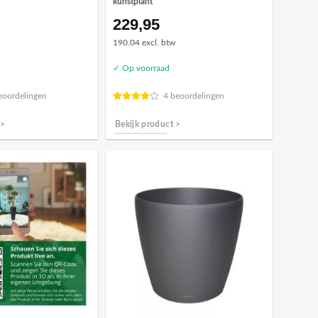
kunstplant
229,95
190.04 excl. btw
✓ Op voorraad
eoordelingen
4 beoordelingen
 >
Bekijk product >