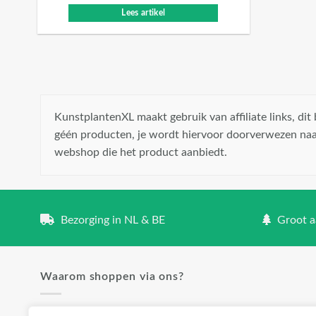
Lees artikel
KunstplantenXL maakt gebruik van affiliate links, di
géén producten, je wordt hiervoor doorverwezen naa
webshop die het product aanbiedt.
Bezorging in NL & BE
Groot aa
Waarom shoppen via ons?
✓ Groot aanbod en lage prijzen