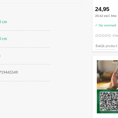
24,95
20.62 excl. btw
0 cm
✓ Op voorraad
0 b
0 cm
Bekijk product
n
719445549