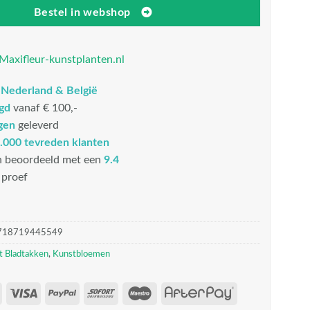
Bestel in webshop
Maxifleur-kunstplanten.nl
n
Nederland & België
rgd
vanaf € 100,-
gen
geleverd
.000 tevreden klanten
n beoordeeld met een
9.4
proef
718719445549
t Bladtakken
,
Kunstbloemen