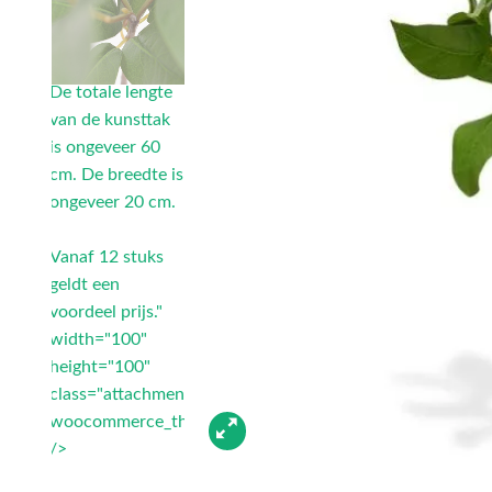
De totale lengte
van de kunsttak
is ongeveer 60
cm. De breedte is
ongeveer 20 cm.
Vanaf 12 stuks
geldt een
voordeel prijs."
width="100"
height="100"
class="attachment-
woocommerce_thumbnail"
/>