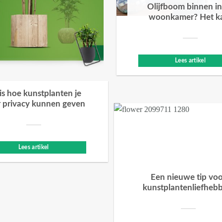
Olijfboom binnen in
woonkamer? Het k
Lees artikel
 is hoe kunstplanten je
 privacy kunnen geven
Lees artikel
Een nieuwe tip vo
kunstplantenliefheb