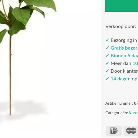
Verkoop door:
✓
Bezorging i
✓
Gratis bezo
✓
Binnen 5 da
✓
Meer dan
10
✓
Door klante
✓ 14 dagen
op 
Artikelnummer:
8
Categorieën:
Kuns