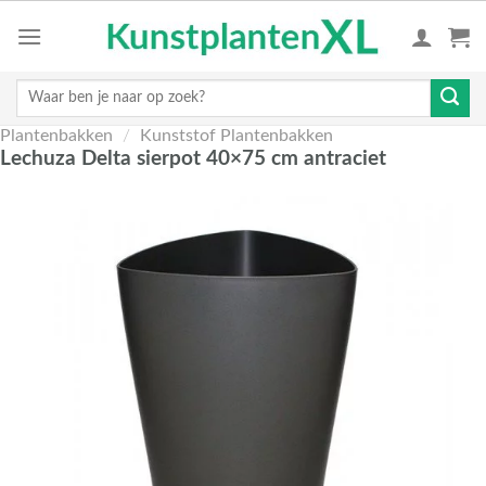
Skip
to
content
Zoeken
naar:
Plantenbakken
/
Kunststof Plantenbakken
Lechuza Delta sierpot 40×75 cm antraciet