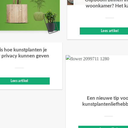
Olijfboom binnen in
woonkamer? Het k
Lees artikel
 is hoe kunstplanten je
 privacy kunnen geven
Lees artikel
Een nieuwe tip vo
kunstplantenliefheb