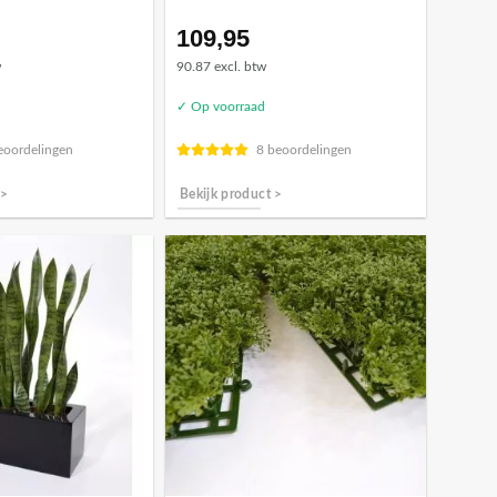
109,95
w
90.87 excl. btw
✓ Op voorraad
eoordelingen
8 beoordelingen
 >
Bekijk product >