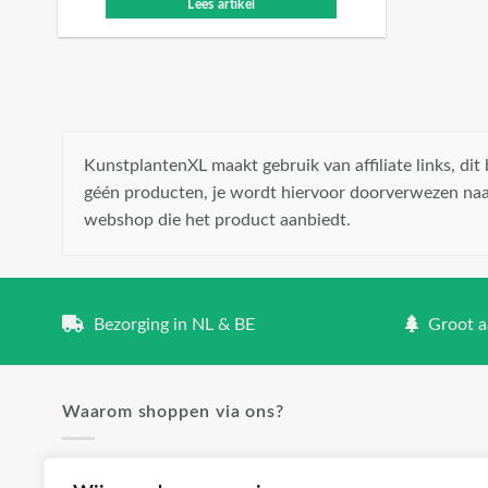
Lees artikel
KunstplantenXL maakt gebruik van affiliate links, di
géén producten, je wordt hiervoor doorverwezen naa
webshop die het product aanbiedt.
Bezorging in NL & BE
Groot aa
Waarom shoppen via ons?
✓ Groot aanbod en lage prijzen