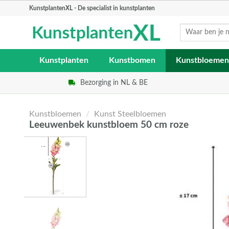
Skip
KunstplantenXL - De specialist in kunstplanten
to
Zoeken
content
naar:
Kunstplanten
Kunstbomen
Kunstbloemen
Bezorging in NL & BE
Kunstbloemen
/
Kunst Steelbloemen
Leeuwenbek kunstbloem 50 cm roze