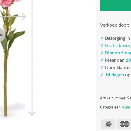
Verkoop door:
✓
Bezorging i
✓
Gratis bezo
✓
Binnen 5 da
✓
Meer dan
10
✓
Door klante
✓ 14 dagen
op 
Artikelnummer:
9
Categorieën:
Kuns