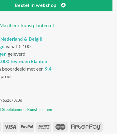
Bestel in webshop
Maxifleur-kunstplanten.nl
n
Nederland & België
rgd
vanaf € 100,-
gen
geleverd
.000 tevreden klanten
n beoordeeld met een
9.4
proef
a96a2c73c0d
t Steelbloemen
,
Kunstbloemen