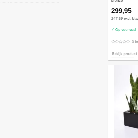
bronze
299,95
247.89 excl. bt
✓ Op voorraad
0 b
Bekijk product