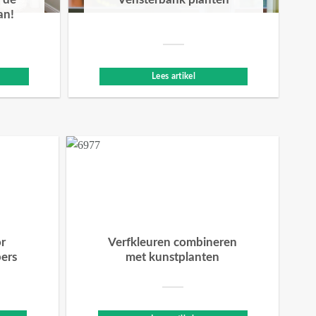
 de
Vensterbank planten
an!
Lees artikel
or
Verfkleuren combineren
bers
met kunstplanten