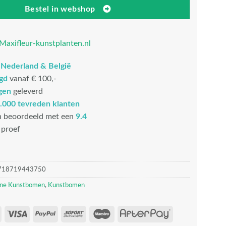
Bestel in webshop
Maxifleur-kunstplanten.nl
n
Nederland & België
rgd
vanaf € 100,-
gen
geleverd
.000 tevreden klanten
n beoordeeld met een
9.4
proef
718719443750
ne Kunstbomen
,
Kunstbomen