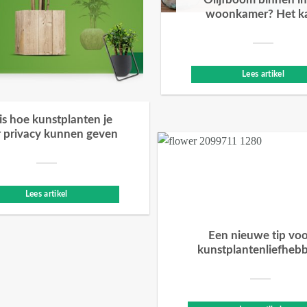
Olijfboom binnen in
woonkamer? Het k
Lees artikel
 is hoe kunstplanten je
 privacy kunnen geven
Lees artikel
Een nieuwe tip vo
kunstplantenliefheb