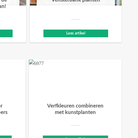
 de
Vensterbank planten
an!
Lees artikel
or
Verfkleuren combineren
bers
met kunstplanten