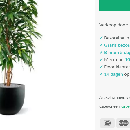
Verkoop door:
✓
Bezorging i
✓
Gratis bezo
✓
Binnen 5 da
✓
Meer dan
10
✓
Door klante
✓ 14 dagen
op 
Artikelnummer:
8
Categorieën:
Groe