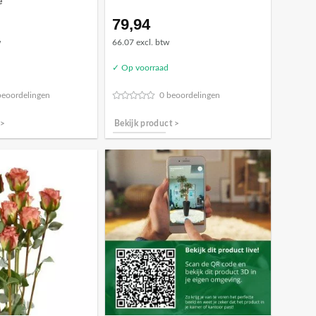
é
79,94
w
66.07 excl. btw
✓ Op voorraad
beoordelingen
0 beoordelingen
 >
Bekijk product >