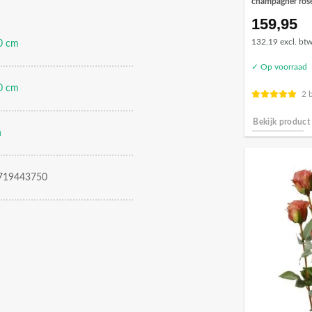
champagner ros
159,95
132.19 excl. bt
0 cm
✓ Op voorraad
0 cm
2 
Bekijk product
n
719443750