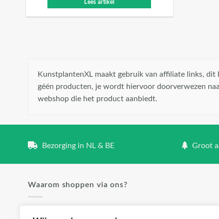
Lees artikel
KunstplantenXL maakt gebruik van affiliate links, di
géén producten, je wordt hiervoor doorverwezen naa
webshop die het product aanbiedt.
Bezorging in NL & BE
Groot aa
Waarom shoppen via ons?
✓ Groot aanbod en lage prijzen