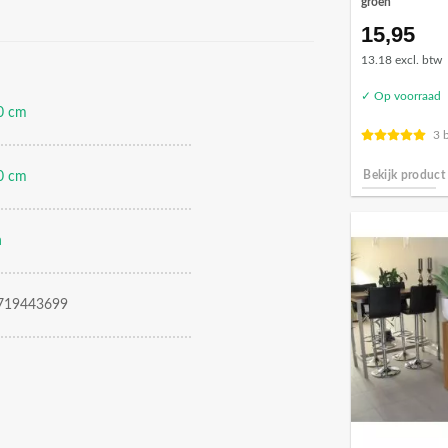
groen
15,95
13.18 excl. btw
✓ Op voorraad
0 cm
3 
0 cm
Bekijk product
n
719443699