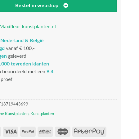
Bestel in webshop
Maxifleur-kunstplanten.nl
n
Nederland & België
rgd
vanaf € 100,-
gen
geleverd
.000 tevreden klanten
n beoordeeld met een
9.4
proef
718719443699
ne Kunstplanten
,
Kunstplanten