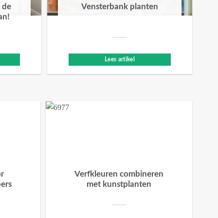
 de
Vensterbank planten
an!
Lees artikel
or
Verfkleuren combineren
bers
met kunstplanten