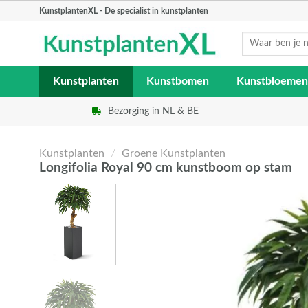
Skip
KunstplantenXL - De specialist in kunstplanten
to
Zoeken
content
naar:
Kunstplanten
Kunstbomen
Kunstbloemen
Bezorging in NL & BE
Kunstplanten
/
Groene Kunstplanten
Longifolia Royal 90 cm kunstboom op stam