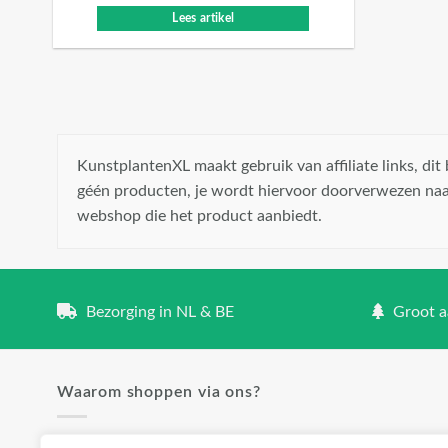
Lees artikel
KunstplantenXL maakt gebruik van affiliate links, di
géén producten, je wordt hiervoor doorverwezen naa
webshop die het product aanbiedt.
Bezorging in NL & BE
Groot aa
Waarom shoppen via ons?
✓ Groot aanbod en lage prijzen