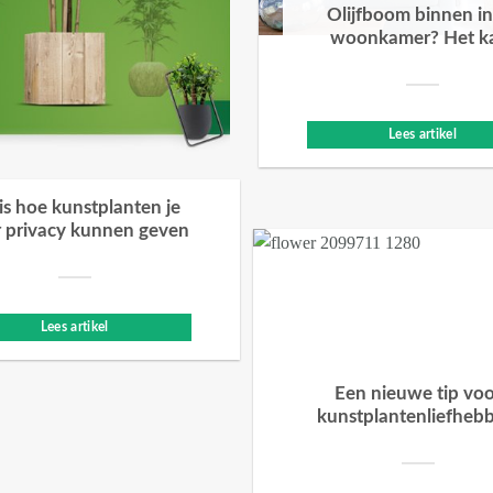
Olijfboom binnen in
woonkamer? Het k
Lees artikel
 is hoe kunstplanten je
 privacy kunnen geven
Lees artikel
Een nieuwe tip vo
kunstplantenliefheb