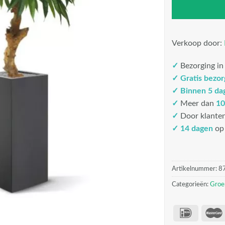
Verkoop door:
✓
Bezorging i
✓
Gratis bezo
✓
Binnen 5 da
✓
Meer dan
10
✓
Door klante
✓ 14 dagen
op 
Artikelnummer:
8
Categorieën:
Groe