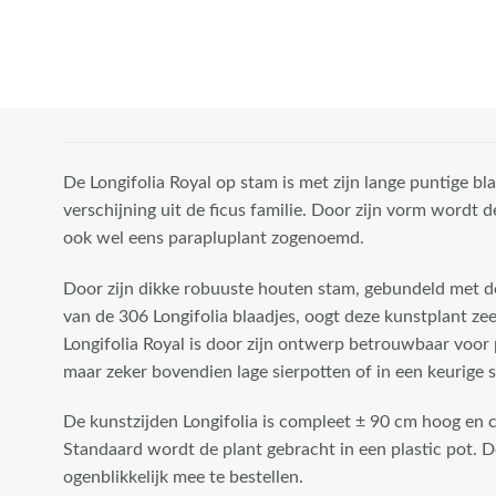
cm breed.
Standaard wordt
de plant geleverd
in een plastic
pot."
width="100"
height="100"
De Longifolia Royal op stam is met zijn lange puntige bl
class="attachment-
verschijning uit de ficus familie. Door zijn vorm wordt d
woocommerce_thumbnail"
ook wel eens parapluplant zogenoemd.
/>
Door zijn dikke robuuste houten stam, gebundeld met d
van de 306 Longifolia blaadjes, oogt deze kunstplant z
Longifolia Royal is door zijn ontwerp betrouwbaar voor 
maar zeker bovendien lage sierpotten of in een keurige s
De kunstzijden Longifolia is compleet ± 90 cm hoog en 
Standaard wordt de plant gebracht in een plastic pot. D
ogenblikkelijk mee te bestellen.