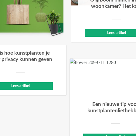
Olijfboom binnen in
woonkamer? Het k
Lees artikel
 is hoe kunstplanten je
 privacy kunnen geven
Lees artikel
Een nieuwe tip vo
kunstplantenliefheb