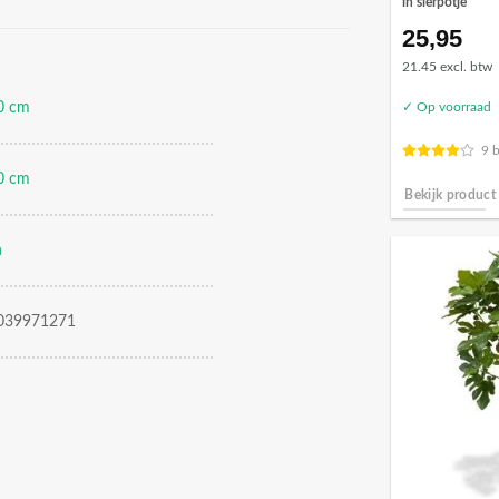
in sierpotje
25,95
21.45 excl. btw
0 cm
✓ Op voorraad
9 
0 cm
Bekijk product
n
039971271