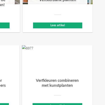
 de
Vensterbank planten
an!
Lees artikel
or
Verfkleuren combineren
bers
met kunstplanten