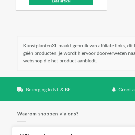
Lees artikel
KunstplantenXL maakt gebruik van affiliate links, di
géén producten, je wordt hiervoor doorverwezen naa
webshop die het product aanbiedt.
Bezorging in NL & BE
Groot aa
Waarom shoppen via ons?
✓ Groot aanbod en lage prijzen