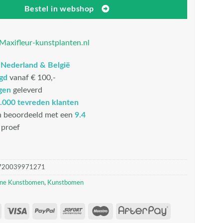
Bestel in webshop
Maxifleur-kunstplanten.nl
n
Nederland & België
rgd
vanaf € 100,-
gen
geleverd
.000 tevreden klanten
n beoordeeld met een
9.4
proef
720039971271
ne Kunstbomen
,
Kunstbomen