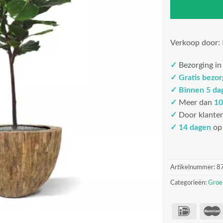
Verkoop door:
✓
Bezorging i
✓
Gratis bezo
✓
Binnen 5 da
✓
Meer dan
10
✓
Door klante
✓ 14 dagen
op 
Artikelnummer:
8
Categorieën:
Groe