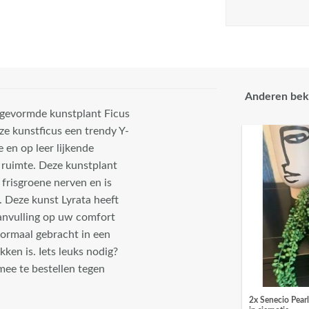
Anderen bek
 gevormde kunstplant Ficus
ze kunstficus een trendy Y-
en op leer lijkende
 ruimte. Deze kunstplant
frisgroene nerven en is
 Deze kunst Lyrata heeft
aanvulling op uw comfort
normaal gebracht in een
ken is. Iets leuks nodig?
mee te bestellen tegen
2x Senecio Pear