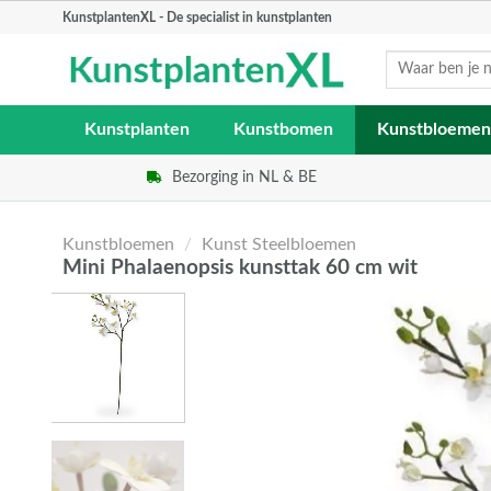
Skip
KunstplantenXL - De specialist in kunstplanten
to
Zoeken
content
naar:
Kunstplanten
Kunstbomen
Kunstbloemen
Bezorging in NL & BE
Kunstbloemen
/
Kunst Steelbloemen
Mini Phalaenopsis kunsttak 60 cm wit