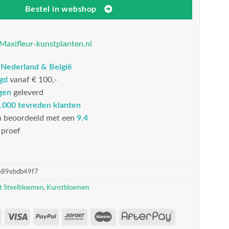
Bestel in webshop
Maxifleur-kunstplanten.nl
n
Nederland & België
rgd
vanaf € 100,-
gen
geleverd
.000 tevreden klanten
n beoordeeld met een
9.4
proef
e89ebdb49f7
t Steelbloemen
,
Kunstbloemen