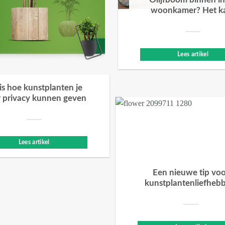
Olijfboom binnen in
woonkamer? Het k
Lees artikel
 is hoe kunstplanten je
 privacy kunnen geven
Lees artikel
Een nieuwe tip vo
kunstplantenliefheb