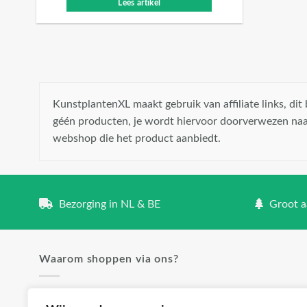
Lees artikel
KunstplantenXL maakt gebruik van affiliate links, di
géén producten, je wordt hiervoor doorverwezen naa
webshop die het product aanbiedt.
Bezorging in NL & BE
Groot aa
Waarom shoppen via ons?
✓ Groot aanbod en lage prijzen