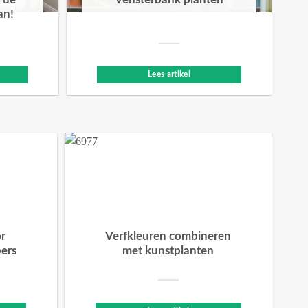
 de
Vensterbank planten
an!
Lees artikel
or
Verfkleuren combineren
bers
met kunstplanten