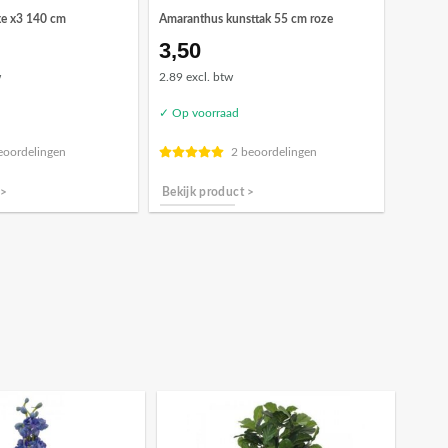
xe x3 140 cm
Amaranthus kunsttak 55 cm roze
3,50
w
2.89 excl. btw
✓ Op voorraad
eoordelingen
2 beoordelingen
 >
Bekijk product >