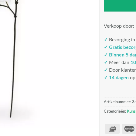
Verkoop door:
✓
Bezorging i
✓
Gratis bezo
✓
Binnen 5 da
✓
Meer dan
10
✓
Door klante
✓ 14 dagen
op 
Artikelnummer:
3
Categorieën:
Kuns