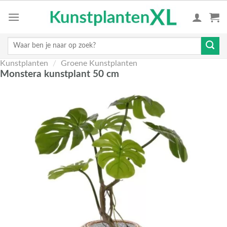
Skip
to
content
Zoeken
naar:
Kunstplanten
/
Groene Kunstplanten
Monstera kunstplant 50 cm