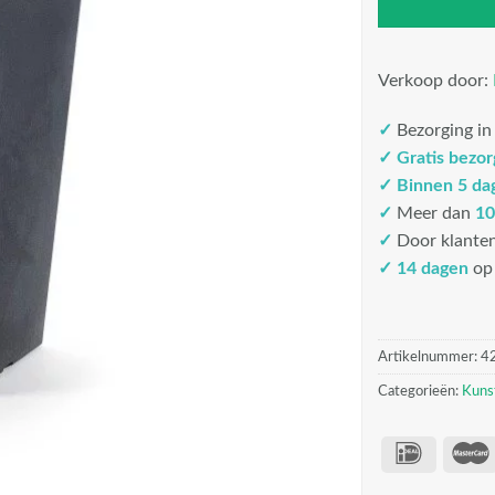
Verkoop door:
✓
Bezorging i
✓
Gratis bezo
✓
Binnen 5 da
✓
Meer dan
10
✓
Door klante
✓ 14 dagen
op 
Artikelnummer:
4
Categorieën:
Kuns