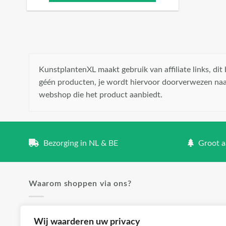
KunstplantenXL maakt gebruik van affiliate links, di
géén producten, je wordt hiervoor doorverwezen naa
webshop die het product aanbiedt.
Bezorging in NL & BE
Groot aa
Waarom shoppen via ons?
✓ Groot aanbod en lage prijzen
Wij waarderen uw privacy
✓ Klanttevredenheid staat voorop